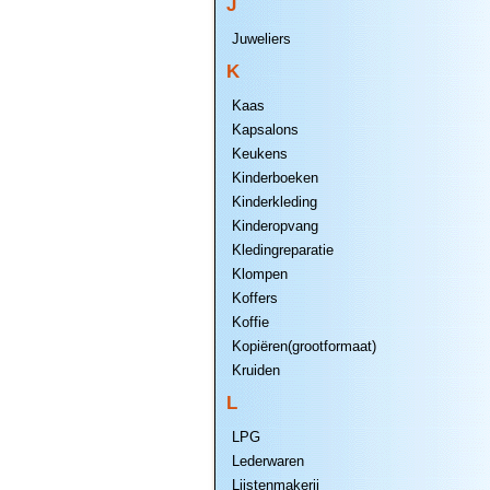
J
Juweliers
K
Kaas
Kapsalons
Keukens
Kinderboeken
Kinderkleding
Kinderopvang
Kledingreparatie
Klompen
Koffers
Koffie
Kopiëren(grootformaat)
Kruiden
L
LPG
Lederwaren
Lijstenmakerij