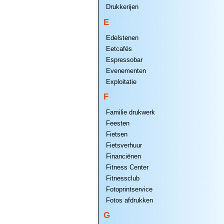
Drukkerijen
E
Edelstenen
Eetcafés
Espressobar
Evenementen
Exploitatie
F
Familie drukwerk
Feesten
Fietsen
Fietsverhuur
Financiënen
Fitness Center
Fitnessclub
Fotoprintservice
Fotos afdrukken
G