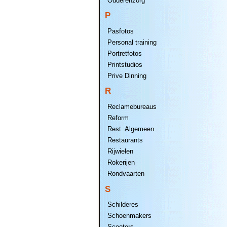
Ouderenzorg
P
Pasfotos
Personal training
Portretfotos
Printstudios
Prive Dinning
R
Reclamebureaus
Reform
Rest. Algemeen
Restaurants
Rijwielen
Rokerijen
Rondvaarten
S
Schilderes
Schoenmakers
Scooters