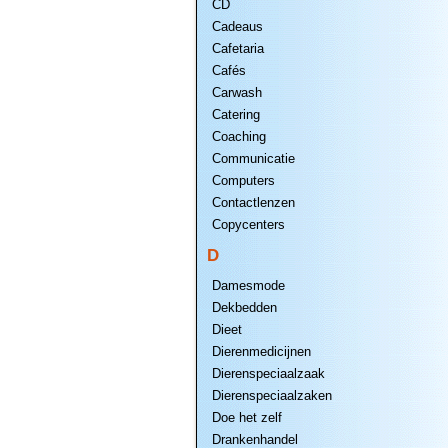
CD
Cadeaus
Cafetaria
Cafés
Carwash
Catering
Coaching
Communicatie
Computers
Contactlenzen
Copycenters
D
Damesmode
Dekbedden
Dieet
Dierenmedicijnen
Dierenspeciaalzaak
Dierenspeciaalzaken
Doe het zelf
Drankenhandel