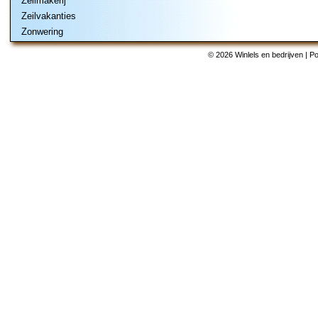
Zeilmakerij
Zeilvakanties
Zonwering
© 2026 Winlels en bedrijven | 