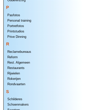
Ouderenzorg
P
Pasfotos
Personal training
Portretfotos
Printstudios
Prive Dinning
R
Reclamebureaus
Reform
Rest. Algemeen
Restaurants
Rijwielen
Rokerijen
Rondvaarten
S
Schilderes
Schoenmakers
Scooters