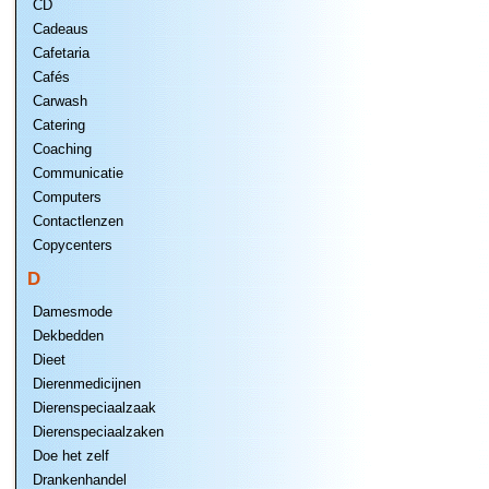
CD
Cadeaus
Cafetaria
Cafés
Carwash
Catering
Coaching
Communicatie
Computers
Contactlenzen
Copycenters
D
Damesmode
Dekbedden
Dieet
Dierenmedicijnen
Dierenspeciaalzaak
Dierenspeciaalzaken
Doe het zelf
Drankenhandel