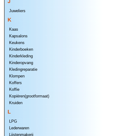
J
Juweliers
K
Kaas
Kapsalons
Keukens
Kinderboeken
Kinderkleding
Kinderopvang
Kledingreparatie
Klompen
Koffers
Koffie
Kopiëren(grootformaat)
Kruiden
L
LPG
Lederwaren
Lijstenmakerij