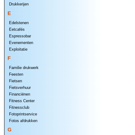
Drukkerijen
E
Edelstenen
Eetcafés
Espressobar
Evenementen
Exploitatie
F
Familie drukwerk
Feesten
Fietsen
Fietsverhuur
Financiënen
Fitness Center
Fitnessclub
Fotoprintservice
Fotos afdrukken
G