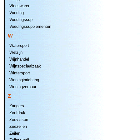
Vleeswaren
Voeding
Voedingssup.
Voedingssupplementen
W
Watersport
Welzijn
Wijnhandel
Wijnspeciaalzaak
Wintersport
Woninginrichting
Woningverhuur
Z
Zangers
Zeefdruk
Zeevissen
Zeezeilen
Zeilen