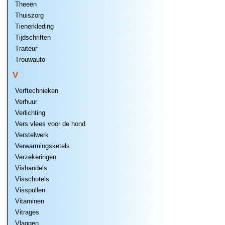
Theeën
Thuiszorg
Tienerkleding
Tijdschriften
Traiteur
Trouwauto
V
Verftechnieken
Verhuur
Verlichting
Vers vlees voor de hond
Verstelwerk
Verwarmingsketels
Verzekeringen
Vishandels
Visschotels
Visspullen
Vitaminen
Vitrages
Vlaggen