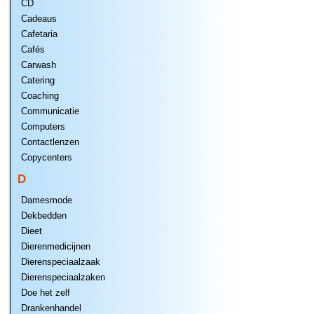
CD
Cadeaus
Cafetaria
Cafés
Carwash
Catering
Coaching
Communicatie
Computers
Contactlenzen
Copycenters
D
Damesmode
Dekbedden
Dieet
Dierenmedicijnen
Dierenspeciaalzaak
Dierenspeciaalzaken
Doe het zelf
Drankenhandel