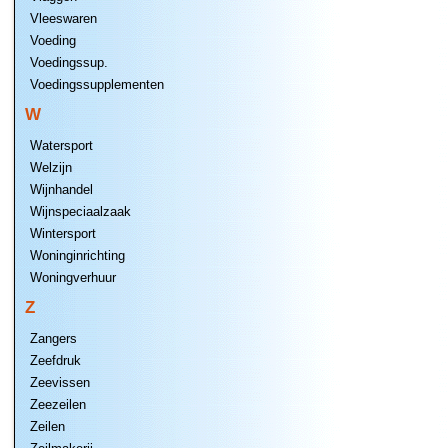
Vleeswaren
Voeding
Voedingssup.
Voedingssupplementen
W
Watersport
Welzijn
Wijnhandel
Wijnspeciaalzaak
Wintersport
Woninginrichting
Woningverhuur
Z
Zangers
Zeefdruk
Zeevissen
Zeezeilen
Zeilen