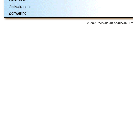
Zeilmakerij
Zeilvakanties
Zonwering
© 2026 Winlels en bedrijven | 