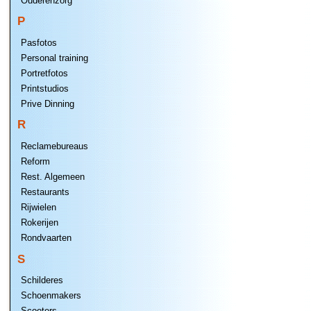
Ouderenzorg
P
Pasfotos
Personal training
Portretfotos
Printstudios
Prive Dinning
R
Reclamebureaus
Reform
Rest. Algemeen
Restaurants
Rijwielen
Rokerijen
Rondvaarten
S
Schilderes
Schoenmakers
Scooters