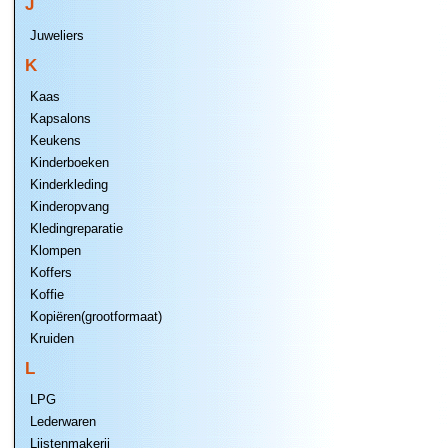
J
Juweliers
K
Kaas
Kapsalons
Keukens
Kinderboeken
Kinderkleding
Kinderopvang
Kledingreparatie
Klompen
Koffers
Koffie
Kopiëren(grootformaat)
Kruiden
L
LPG
Lederwaren
Lijstenmakerij