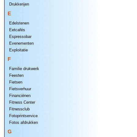
Drukkerijen
E
Edelstenen
Eetcafés
Espressobar
Evenementen
Exploitatie
F
Familie drukwerk
Feesten
Fietsen
Fietsverhuur
Financiënen
Fitness Center
Fitnessclub
Fotoprintservice
Fotos afdrukken
G