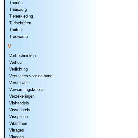
Theeën
Thuiszorg
Tienerkleding
Tijdschriften
Traiteur
Trouwauto
V
Verftechnieken
Verhuur
Verlichting
Vers vlees voor de hond
Verstelwerk
Verwarmingsketels
Verzekeringen
Vishandels
Visschotels
Visspullen
Vitaminen
Vitrages
Vlaggen