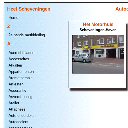
Heel Scheveningen
Autod
Home
Het Motorhuis
2
Scheveningen-Haven
2e hands merkkleding
A
Aanrechtbladen
Accessoires
Afvallen
Appartementen
Aromatherapie
Artiesten
Assurantie
Asverstrooiing
Atelier
Attachees
Auto-onderdelen
Autodealers