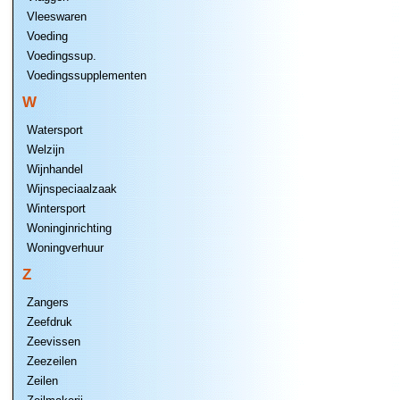
Vleeswaren
Voeding
Voedingssup.
Voedingssupplementen
W
Watersport
Welzijn
Wijnhandel
Wijnspeciaalzaak
Wintersport
Woninginrichting
Woningverhuur
Z
Zangers
Zeefdruk
Zeevissen
Zeezeilen
Zeilen