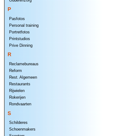
Ouderenzorg
P
Pasfotos
Personal training
Portretfotos
Printstudios
Prive Dinning
R
Reclamebureaus
Reform
Rest. Algemeen
Restaurants
Rijwielen
Rokerijen
Rondvaarten
S
Schilderes
Schoenmakers
Scooters