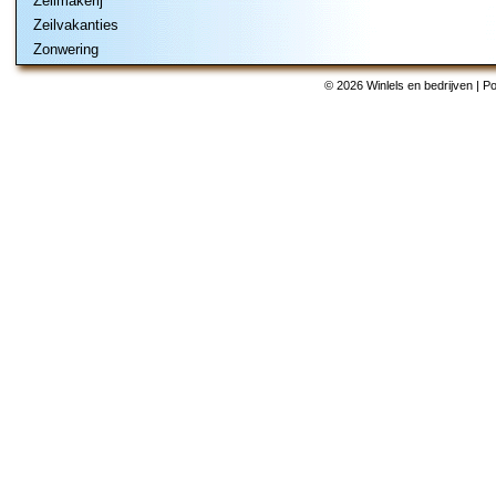
Zeilmakerij
Zeilvakanties
Zonwering
© 2026 Winlels en bedrijven | 