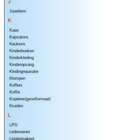
J
Juweliers
K
Kaas
Kapsalons
Keukens
Kinderboeken
Kinderkleding
Kinderopvang
Kledingreparatie
Klompen
Koffers
Koffie
Kopiëren(grootformaat)
Kruiden
L
LPG
Lederwaren
Lijstenmakerij