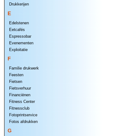
Drukkerijen
E
Edelstenen
Eetcafés
Espressobar
Evenementen
Exploitatie
F
Familie drukwerk
Feesten
Fietsen
Fietsverhuur
Financiënen
Fitness Center
Fitnessclub
Fotoprintservice
Fotos afdrukken
G