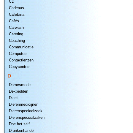
CD
Cadeaus
Cafetaria
Cafés
Carwash
Catering
Coaching
Communicatie
Computers
Contactlenzen
Copycenters
D
Damesmode
Dekbedden
Dieet
Dierenmedicijnen
Dierenspeciaalzaak
Dierenspeciaalzaken
Doe het zelf
Drankenhandel