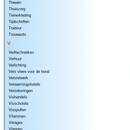
Theeën
Thuiszorg
Tienerkleding
Tijdschriften
Traiteur
Trouwauto
V
Verftechnieken
Verhuur
Verlichting
Vers vlees voor de hond
Verstelwerk
Verwarmingsketels
Verzekeringen
Vishandels
Visschotels
Visspullen
Vitaminen
Vitrages
Vlaggen