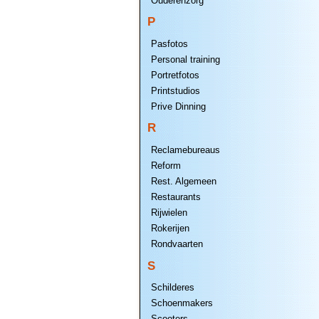
Ouderenzorg
P
Pasfotos
Personal training
Portretfotos
Printstudios
Prive Dinning
R
Reclamebureaus
Reform
Rest. Algemeen
Restaurants
Rijwielen
Rokerijen
Rondvaarten
S
Schilderes
Schoenmakers
Scooters