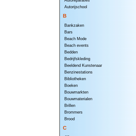
Autoreparaties
Autorijschool
B
Bankzaken
Bars
Beach Mode
Beach events
Bedden
Bedrijfskleding
Beeldend Kunstenaar
Benzinestations
Bibliotheken
Boeken
Bouwmarkten
Bouwmaterialen
Brillen
Brommers
Brood
C