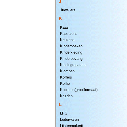
J
Juweliers
K
Kaas
Kapsalons
Keukens
Kinderboeken
Kinderkleding
Kinderopvang
Kledingreparatie
Klompen
Koffers
Koffie
Kopiëren(grootformaat)
Kruiden
L
LPG
Lederwaren
Lijstenmakerij