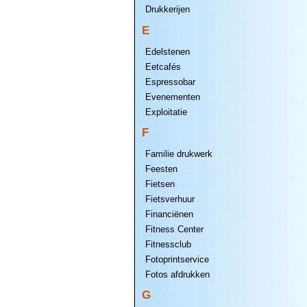
Drukkerijen
E
Edelstenen
Eetcafés
Espressobar
Evenementen
Exploitatie
F
Familie drukwerk
Feesten
Fietsen
Fietsverhuur
Financiënen
Fitness Center
Fitnessclub
Fotoprintservice
Fotos afdrukken
G