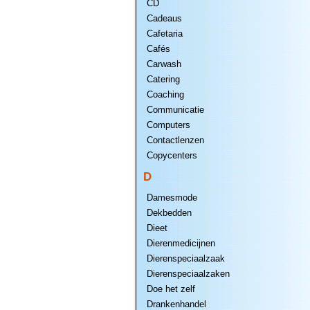
CD
Cadeaus
Cafetaria
Cafés
Carwash
Catering
Coaching
Communicatie
Computers
Contactlenzen
Copycenters
D
Damesmode
Dekbedden
Dieet
Dierenmedicijnen
Dierenspeciaalzaak
Dierenspeciaalzaken
Doe het zelf
Drankenhandel