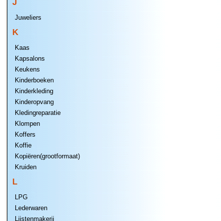
J
Juweliers
K
Kaas
Kapsalons
Keukens
Kinderboeken
Kinderkleding
Kinderopvang
Kledingreparatie
Klompen
Koffers
Koffie
Kopiëren(grootformaat)
Kruiden
L
LPG
Lederwaren
Lijstenmakerij