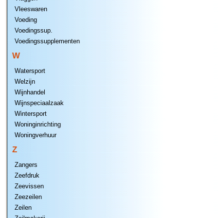
Vleeswaren
Voeding
Voedingssup.
Voedingssupplementen
W
Watersport
Welzijn
Wijnhandel
Wijnspeciaalzaak
Wintersport
Woninginrichting
Woningverhuur
Z
Zangers
Zeefdruk
Zeevissen
Zeezeilen
Zeilen