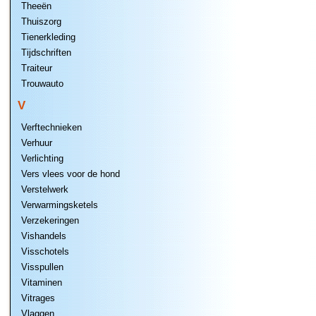
Theeën
Thuiszorg
Tienerkleding
Tijdschriften
Traiteur
Trouwauto
V
Verftechnieken
Verhuur
Verlichting
Vers vlees voor de hond
Verstelwerk
Verwarmingsketels
Verzekeringen
Vishandels
Visschotels
Visspullen
Vitaminen
Vitrages
Vlaggen