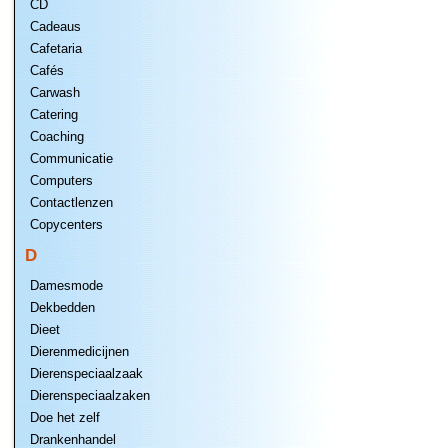
CD
Cadeaus
Cafetaria
Cafés
Carwash
Catering
Coaching
Communicatie
Computers
Contactlenzen
Copycenters
D
Damesmode
Dekbedden
Dieet
Dierenmedicijnen
Dierenspeciaalzaak
Dierenspeciaalzaken
Doe het zelf
Drankenhandel