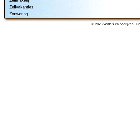
Zeilmakerij
Zeilvakanties
Zonwering
© 2026 Winlels en bedrijven | 