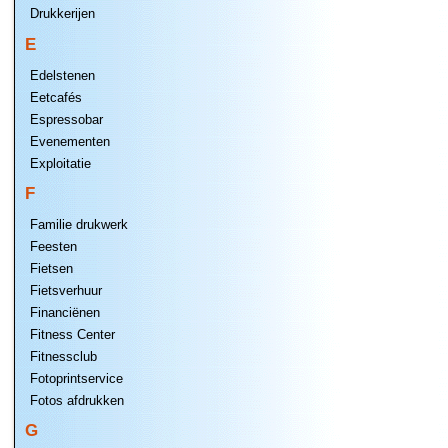
Drukkerijen
E
Edelstenen
Eetcafés
Espressobar
Evenementen
Exploitatie
F
Familie drukwerk
Feesten
Fietsen
Fietsverhuur
Financiënen
Fitness Center
Fitnessclub
Fotoprintservice
Fotos afdrukken
G