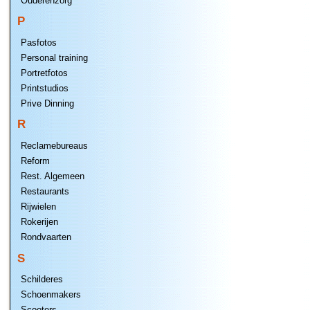
Ouderenzorg
P
Pasfotos
Personal training
Portretfotos
Printstudios
Prive Dinning
R
Reclamebureaus
Reform
Rest. Algemeen
Restaurants
Rijwielen
Rokerijen
Rondvaarten
S
Schilderes
Schoenmakers
Scooters