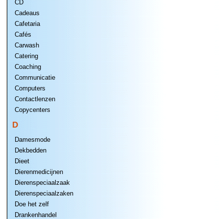
CD
Cadeaus
Cafetaria
Cafés
Carwash
Catering
Coaching
Communicatie
Computers
Contactlenzen
Copycenters
D
Damesmode
Dekbedden
Dieet
Dierenmedicijnen
Dierenspeciaalzaak
Dierenspeciaalzaken
Doe het zelf
Drankenhandel