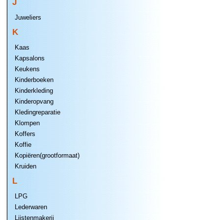
J
Juweliers
K
Kaas
Kapsalons
Keukens
Kinderboeken
Kinderkleding
Kinderopvang
Kledingreparatie
Klompen
Koffers
Koffie
Kopiëren(grootformaat)
Kruiden
L
LPG
Lederwaren
Lijstenmakerij