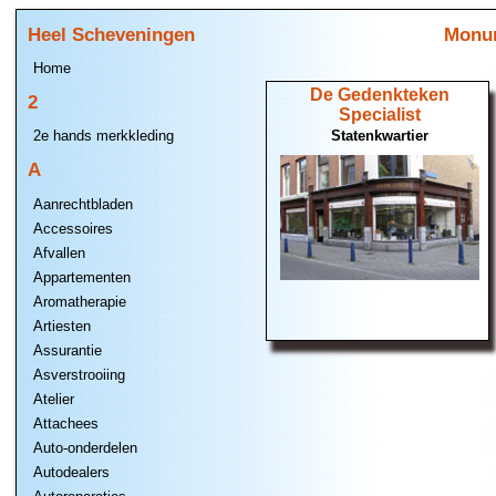
Heel Scheveningen
Monum
Home
De Gedenkteken
2
Specialist
Statenkwartier
2e hands merkkleding
A
Aanrechtbladen
Accessoires
Afvallen
Appartementen
Aromatherapie
Artiesten
Assurantie
Asverstrooiing
Atelier
Attachees
Auto-onderdelen
Autodealers