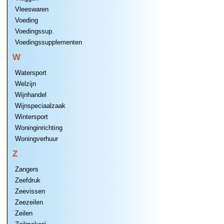
Vleeswaren
Voeding
Voedingssup.
Voedingssupplementen
W
Watersport
Welzijn
Wijnhandel
Wijnspeciaalzaak
Wintersport
Woninginrichting
Woningverhuur
Z
Zangers
Zeefdruk
Zeevissen
Zeezeilen
Zeilen