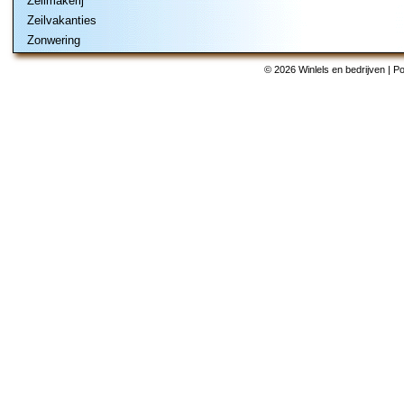
Zeilmakerij
Zeilvakanties
Zonwering
© 2026 Winlels en bedrijven | 