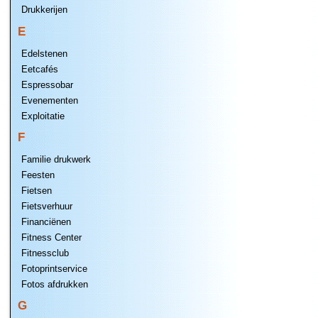
Drukkerijen
E
Edelstenen
Eetcafés
Espressobar
Evenementen
Exploitatie
F
Familie drukwerk
Feesten
Fietsen
Fietsverhuur
Financiënen
Fitness Center
Fitnessclub
Fotoprintservice
Fotos afdrukken
G