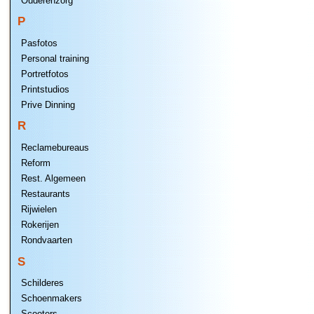
Ouderenzorg
P
Pasfotos
Personal training
Portretfotos
Printstudios
Prive Dinning
R
Reclamebureaus
Reform
Rest. Algemeen
Restaurants
Rijwielen
Rokerijen
Rondvaarten
S
Schilderes
Schoenmakers
Scooters