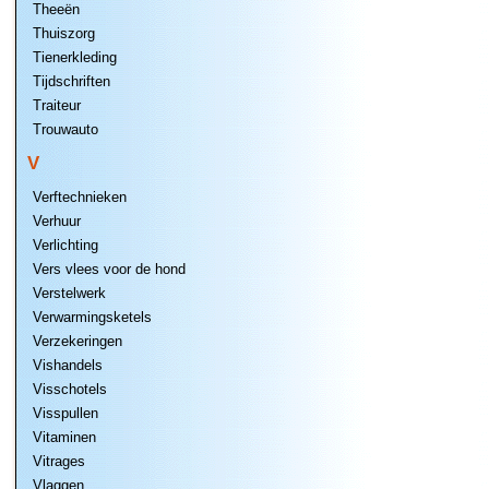
Theeën
Thuiszorg
Tienerkleding
Tijdschriften
Traiteur
Trouwauto
V
Verftechnieken
Verhuur
Verlichting
Vers vlees voor de hond
Verstelwerk
Verwarmingsketels
Verzekeringen
Vishandels
Visschotels
Visspullen
Vitaminen
Vitrages
Vlaggen