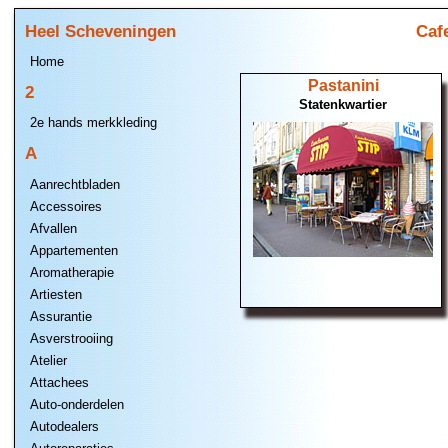
Heel Scheveningen
Caf
Home
Pastanini
2
Statenkwartier
2e hands merkkleding
A
Aanrechtbladen
Accessoires
Afvallen
Appartementen
Aromatherapie
Artiesten
Assurantie
Asverstrooiing
Atelier
Attachees
Auto-onderdelen
Autodealers