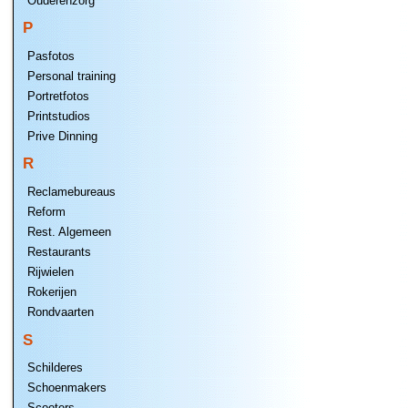
Ouderenzorg
P
Pasfotos
Personal training
Portretfotos
Printstudios
Prive Dinning
R
Reclamebureaus
Reform
Rest. Algemeen
Restaurants
Rijwielen
Rokerijen
Rondvaarten
S
Schilderes
Schoenmakers
Scooters