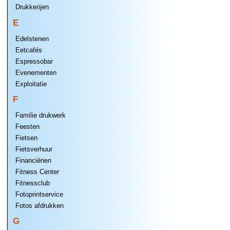
Drukkerijen
E
Edelstenen
Eetcafés
Espressobar
Evenementen
Exploitatie
F
Familie drukwerk
Feesten
Fietsen
Fietsverhuur
Financiënen
Fitness Center
Fitnessclub
Fotoprintservice
Fotos afdrukken
G