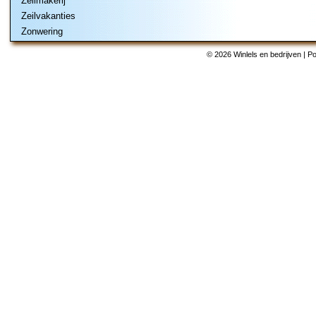
Zeilmakerij
Zeilvakanties
Zonwering
© 2026 Winlels en bedrijven | 