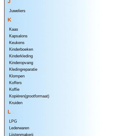
J
Juweliers
K
Kaas
Kapsalons
Keukens
Kinderboeken
Kinderkleding
Kinderopvang
Kledingreparatie
Klompen
Koffers
Koffie
Kopiëren(grootformaat)
Kruiden
L
LPG
Lederwaren
Lijstenmakerij