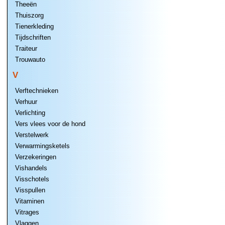
Theeën
Thuiszorg
Tienerkleding
Tijdschriften
Traiteur
Trouwauto
V
Verftechnieken
Verhuur
Verlichting
Vers vlees voor de hond
Verstelwerk
Verwarmingsketels
Verzekeringen
Vishandels
Visschotels
Visspullen
Vitaminen
Vitrages
Vlaggen