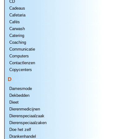
CD
Cadeaus
Cafetaria
Cafés
Carwash
Catering
Coaching
Communicatie
Computers
Contactlenzen
Copycenters
D
Damesmode
Dekbedden
Dieet
Dierenmedicijnen
Dierenspeciaalzaak
Dierenspeciaalzaken
Doe het zelf
Drankenhandel