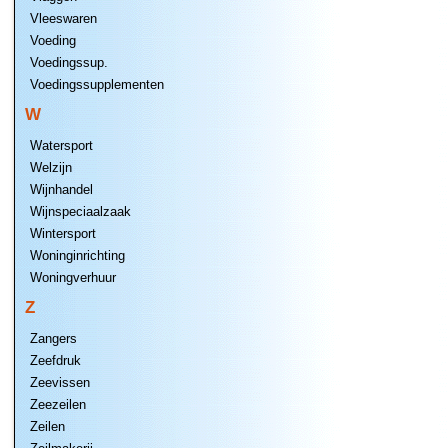
Vleeswaren
Voeding
Voedingssup.
Voedingssupplementen
W
Watersport
Welzijn
Wijnhandel
Wijnspeciaalzaak
Wintersport
Woninginrichting
Woningverhuur
Z
Zangers
Zeefdruk
Zeevissen
Zeezeilen
Zeilen