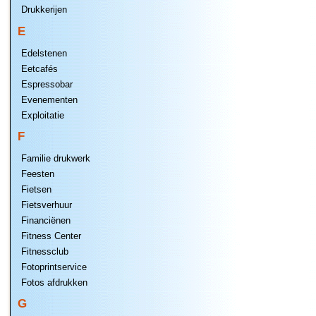
Drukkerijen
E
Edelstenen
Eetcafés
Espressobar
Evenementen
Exploitatie
F
Familie drukwerk
Feesten
Fietsen
Fietsverhuur
Financiënen
Fitness Center
Fitnessclub
Fotoprintservice
Fotos afdrukken
G