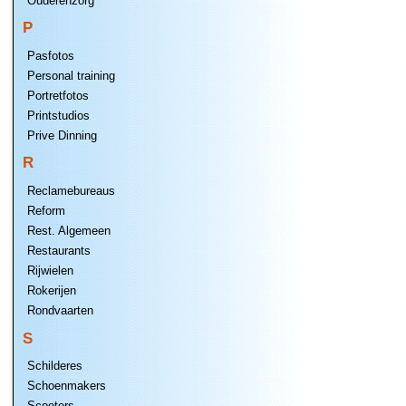
Ouderenzorg
P
Pasfotos
Personal training
Portretfotos
Printstudios
Prive Dinning
R
Reclamebureaus
Reform
Rest. Algemeen
Restaurants
Rijwielen
Rokerijen
Rondvaarten
S
Schilderes
Schoenmakers
Scooters