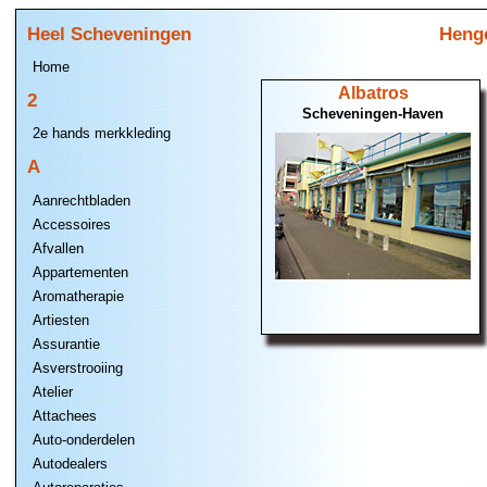
Heel Scheveningen
Henge
Home
Albatros
2
Scheveningen-Haven
2e hands merkkleding
A
Aanrechtbladen
Accessoires
Afvallen
Appartementen
Aromatherapie
Artiesten
Assurantie
Asverstrooiing
Atelier
Attachees
Auto-onderdelen
Autodealers