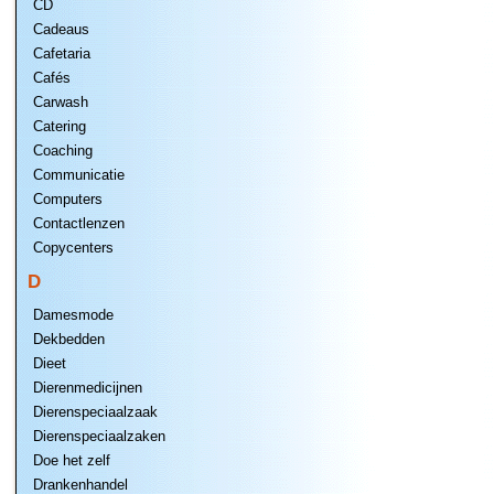
CD
Cadeaus
Cafetaria
Cafés
Carwash
Catering
Coaching
Communicatie
Computers
Contactlenzen
Copycenters
D
Damesmode
Dekbedden
Dieet
Dierenmedicijnen
Dierenspeciaalzaak
Dierenspeciaalzaken
Doe het zelf
Drankenhandel