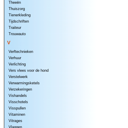
Theeën
Thuiszorg
Tienerkleding
Tijdschriften
Traiteur
Trouwauto
V
Verftechnieken
Verhuur
Verlichting
Vers vlees voor de hond
Verstelwerk
Verwarmingsketels
Verzekeringen
Vishandels
Visschotels
Visspullen
Vitaminen
Vitrages
Vlaggen