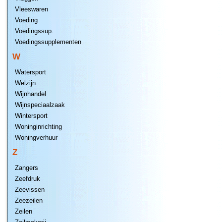
Vleeswaren
Voeding
Voedingssup.
Voedingssupplementen
W
Watersport
Welzijn
Wijnhandel
Wijnspeciaalzaak
Wintersport
Woninginrichting
Woningverhuur
Z
Zangers
Zeefdruk
Zeevissen
Zeezeilen
Zeilen