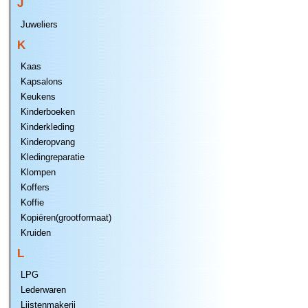
J
Juweliers
K
Kaas
Kapsalons
Keukens
Kinderboeken
Kinderkleding
Kinderopvang
Kledingreparatie
Klompen
Koffers
Koffie
Kopiëren(grootformaat)
Kruiden
L
LPG
Lederwaren
Lijstenmakerij