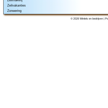
Zeilmakerij
Zeilvakanties
Zonwering
© 2026 Winlels en bedrijven | 