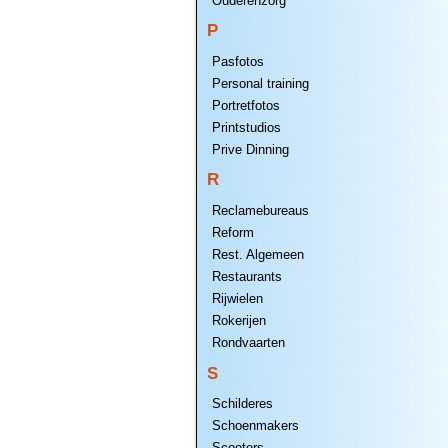
Ouderenzorg
P
Pasfotos
Personal training
Portretfotos
Printstudios
Prive Dinning
R
Reclamebureaus
Reform
Rest. Algemeen
Restaurants
Rijwielen
Rokerijen
Rondvaarten
S
Schilderes
Schoenmakers
Scooters