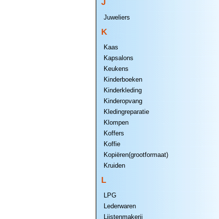
J
Juweliers
K
Kaas
Kapsalons
Keukens
Kinderboeken
Kinderkleding
Kinderopvang
Kledingreparatie
Klompen
Koffers
Koffie
Kopiëren(grootformaat)
Kruiden
L
LPG
Lederwaren
Lijstenmakerij