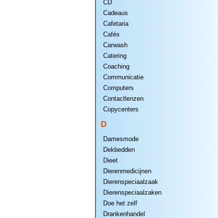
CD
Cadeaus
Cafetaria
Cafés
Carwash
Catering
Coaching
Communicatie
Computers
Contactlenzen
Copycenters
D
Damesmode
Dekbedden
Dieet
Dierenmedicijnen
Dierenspeciaalzaak
Dierenspeciaalzaken
Doe het zelf
Drankenhandel