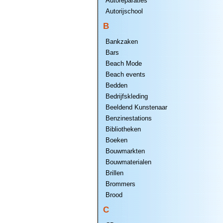
Autoreparaties
Autorijschool
B
Bankzaken
Bars
Beach Mode
Beach events
Bedden
Bedrijfskleding
Beeldend Kunstenaar
Benzinestations
Bibliotheken
Boeken
Bouwmarkten
Bouwmaterialen
Brillen
Brommers
Brood
C