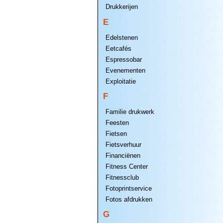
Drukkerijen
E
Edelstenen
Eetcafés
Espressobar
Evenementen
Exploitatie
F
Familie drukwerk
Feesten
Fietsen
Fietsverhuur
Financiënen
Fitness Center
Fitnessclub
Fotoprintservice
Fotos afdrukken
G