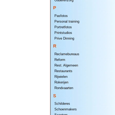
Ouderenzorg
P
Pasfotos
Personal training
Portretfotos
Printstudios
Prive Dinning
R
Reclamebureaus
Reform
Rest. Algemeen
Restaurants
Rijwielen
Rokerijen
Rondvaarten
S
Schilderes
Schoenmakers
Scooters