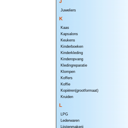
J
Juweliers
K
Kaas
Kapsalons
Keukens
Kinderboeken
Kinderkleding
Kinderopvang
Kledingreparatie
Klompen
Koffers
Koffie
Kopiëren(grootformaat)
Kruiden
L
LPG
Lederwaren
Lijstenmakerij