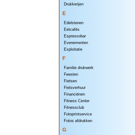
Drukkerijen
E
Edelstenen
Eetcafés
Espressobar
Evenementen
Exploitatie
F
Familie drukwerk
Feesten
Fietsen
Fietsverhuur
Financiënen
Fitness Center
Fitnessclub
Fotoprintservice
Fotos afdrukken
G