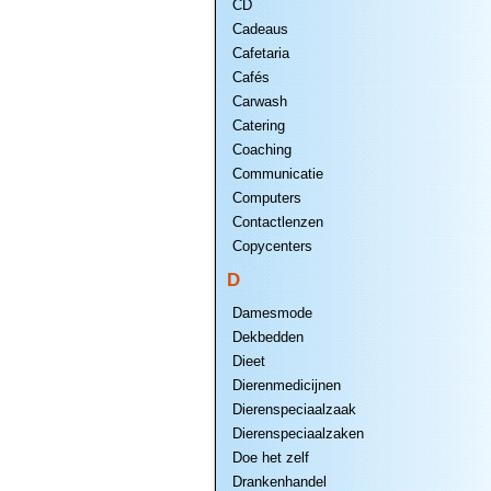
CD
Cadeaus
Cafetaria
Cafés
Carwash
Catering
Coaching
Communicatie
Computers
Contactlenzen
Copycenters
D
Damesmode
Dekbedden
Dieet
Dierenmedicijnen
Dierenspeciaalzaak
Dierenspeciaalzaken
Doe het zelf
Drankenhandel