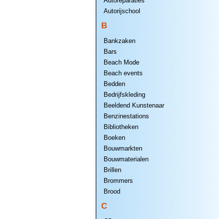
Autoreparaties
Autorijschool
B
Bankzaken
Bars
Beach Mode
Beach events
Bedden
Bedrijfskleding
Beeldend Kunstenaar
Benzinestations
Bibliotheken
Boeken
Bouwmarkten
Bouwmaterialen
Brillen
Brommers
Brood
C