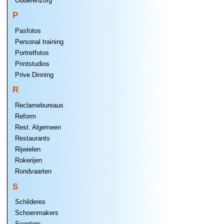
Ouderenzorg
P
Pasfotos
Personal training
Portretfotos
Printstudios
Prive Dinning
R
Reclamebureaus
Reform
Rest. Algemeen
Restaurants
Rijwielen
Rokerijen
Rondvaarten
S
Schilderes
Schoenmakers
Scooters