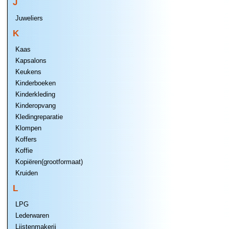
J
Juweliers
K
Kaas
Kapsalons
Keukens
Kinderboeken
Kinderkleding
Kinderopvang
Kledingreparatie
Klompen
Koffers
Koffie
Kopiëren(grootformaat)
Kruiden
L
LPG
Lederwaren
Lijstenmakerij