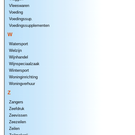
Vleeswaren
Voeding
Voedingssup.
Voedingssupplementen
W
Watersport
Welzijn
Wijnhandel
Wijnspeciaalzaak
Wintersport
Woninginrichting
Woningverhuur
Z
Zangers
Zeefdruk
Zeevissen
Zeezeilen
Zeilen