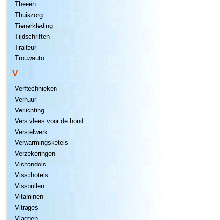
Theeën
Thuiszorg
Tienerkleding
Tijdschriften
Traiteur
Trouwauto
V
Verftechnieken
Verhuur
Verlichting
Vers vlees voor de hond
Verstelwerk
Verwarmingsketels
Verzekeringen
Vishandels
Visschotels
Visspullen
Vitaminen
Vitrages
Vlaggen