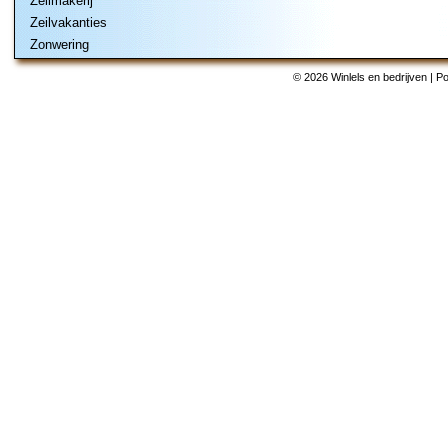
Zeilmakerij
Zeilvakanties
Zonwering
© 2026 Winlels en bedrijven | 