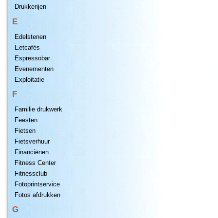
Drukkerijen
E
Edelstenen
Eetcafés
Espressobar
Evenementen
Exploitatie
F
Familie drukwerk
Feesten
Fietsen
Fietsverhuur
Financiënen
Fitness Center
Fitnessclub
Fotoprintservice
Fotos afdrukken
G