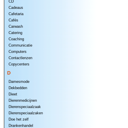
CD
Cadeaus
Cafetaria
Cafés
Carwash
Catering
Coaching
Communicatie
Computers
Contactlenzen
Copycenters
D
Damesmode
Dekbedden
Dieet
Dierenmedicijnen
Dierenspeciaalzaak
Dierenspeciaalzaken
Doe het zelf
Drankenhandel