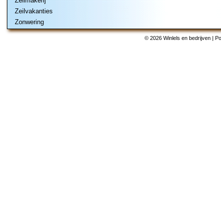
Zeilmakerij
Zeilvakanties
Zonwering
© 2026 Winlels en bedrijven | 