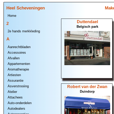
Heel Scheveningen
Make
Home
Duttendael
2
Belgisch park
2e hands merkkleding
A
Aanrechtbladen
Accessoires
Afvallen
Appartementen
Aromatherapie
Artiesten
Assurantie
Asverstrooiing
Robert van der Zwan
Duindorp
Atelier
Attachees
Auto-onderdelen
Autodealers