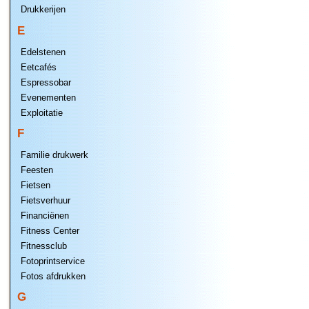
Drukkerijen
E
Edelstenen
Eetcafés
Espressobar
Evenementen
Exploitatie
F
Familie drukwerk
Feesten
Fietsen
Fietsverhuur
Financiënen
Fitness Center
Fitnessclub
Fotoprintservice
Fotos afdrukken
G