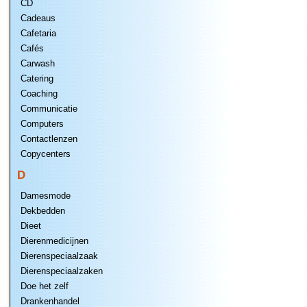
CD
Cadeaus
Cafetaria
Cafés
Carwash
Catering
Coaching
Communicatie
Computers
Contactlenzen
Copycenters
D
Damesmode
Dekbedden
Dieet
Dierenmedicijnen
Dierenspeciaalzaak
Dierenspeciaalzaken
Doe het zelf
Drankenhandel