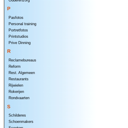
Ouderenzorg
P
Pasfotos
Personal training
Portretfotos
Printstudios
Prive Dinning
R
Reclamebureaus
Reform
Rest. Algemeen
Restaurants
Rijwielen
Rokerijen
Rondvaarten
S
Schilderes
Schoenmakers
Scooters