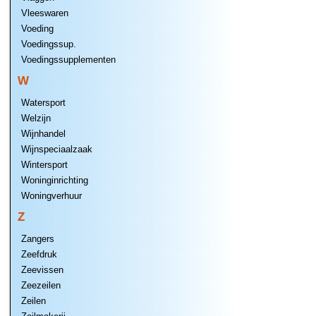
Vleeswaren
Voeding
Voedingssup.
Voedingssupplementen
W
Watersport
Welzijn
Wijnhandel
Wijnspeciaalzaak
Wintersport
Woninginrichting
Woningverhuur
Z
Zangers
Zeefdruk
Zeevissen
Zeezeilen
Zeilen