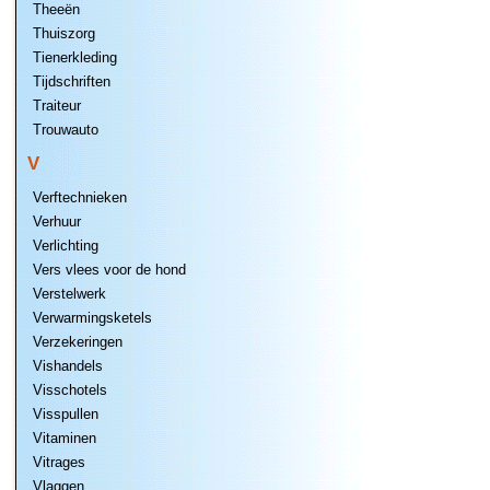
Theeën
Thuiszorg
Tienerkleding
Tijdschriften
Traiteur
Trouwauto
V
Verftechnieken
Verhuur
Verlichting
Vers vlees voor de hond
Verstelwerk
Verwarmingsketels
Verzekeringen
Vishandels
Visschotels
Visspullen
Vitaminen
Vitrages
Vlaggen