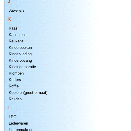
J
Juweliers
K
Kaas
Kapsalons
Keukens
Kinderboeken
Kinderkleding
Kinderopvang
Kledingreparatie
Klompen
Koffers
Koffie
Kopiëren(grootformaat)
Kruiden
L
LPG
Lederwaren
Lijstenmakerij