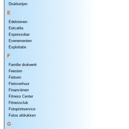
Drukkerijen
E
Edelstenen
Eetcafés
Espressobar
Evenementen
Exploitatie
F
Familie drukwerk
Feesten
Fietsen
Fietsverhuur
Financiënen
Fitness Center
Fitnessclub
Fotoprintservice
Fotos afdrukken
G