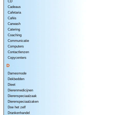
CD
Cadeaus
Cafetaria
Cafés
Carwash
Catering
Coaching
Communicatie
Computers
Contactlenzen
Copycenters
D
Damesmode
Dekbedden
Dieet
Dierenmedicijnen
Dierenspeciaalzaak
Dierenspeciaalzaken
Doe het zelf
Drankenhandel