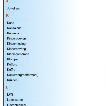
J
Juweliers
K
Kaas
Kapsalons
Keukens
Kinderboeken
Kinderkleding
Kinderopvang
Kledingreparatie
Klompen
Koffers
Koffie
Kopiëren(grootformaat)
Kruiden
L
LPG
Lederwaren
Lijstenmakerij