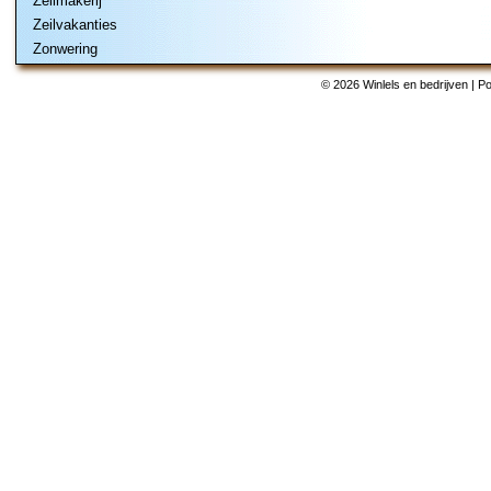
Zeilmakerij
Zeilvakanties
Zonwering
© 2026 Winlels en bedrijven | 