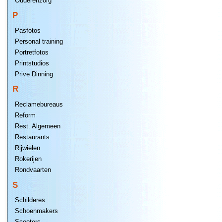
Ouderenzorg
P
Pasfotos
Personal training
Portretfotos
Printstudios
Prive Dinning
R
Reclamebureaus
Reform
Rest. Algemeen
Restaurants
Rijwielen
Rokerijen
Rondvaarten
S
Schilderes
Schoenmakers
Scooters