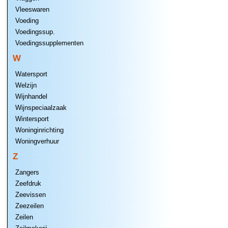
Vleeswaren
Voeding
Voedingssup.
Voedingssupplementen
W
Watersport
Welzijn
Wijnhandel
Wijnspeciaalzaak
Wintersport
Woninginrichting
Woningverhuur
Z
Zangers
Zeefdruk
Zeevissen
Zeezeilen
Zeilen