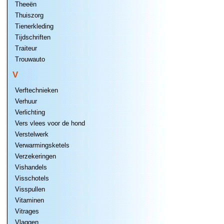
Theeën
Thuiszorg
Tienerkleding
Tijdschriften
Traiteur
Trouwauto
V
Verftechnieken
Verhuur
Verlichting
Vers vlees voor de hond
Verstelwerk
Verwarmingsketels
Verzekeringen
Vishandels
Visschotels
Visspullen
Vitaminen
Vitrages
Vlaggen