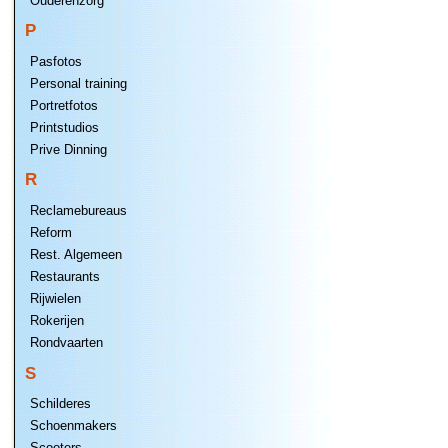
Ouderenzorg
P
Pasfotos
Personal training
Portretfotos
Printstudios
Prive Dinning
R
Reclamebureaus
Reform
Rest. Algemeen
Restaurants
Rijwielen
Rokerijen
Rondvaarten
S
Schilderes
Schoenmakers
Scooters