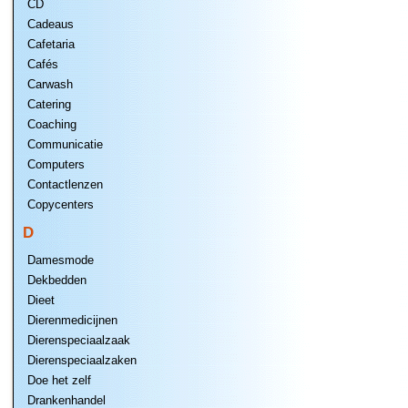
CD
Cadeaus
Cafetaria
Cafés
Carwash
Catering
Coaching
Communicatie
Computers
Contactlenzen
Copycenters
D
Damesmode
Dekbedden
Dieet
Dierenmedicijnen
Dierenspeciaalzaak
Dierenspeciaalzaken
Doe het zelf
Drankenhandel