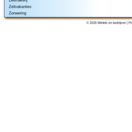
Zeilmakerij
Zeilvakanties
Zonwering
© 2026 Winlels en bedrijven | 