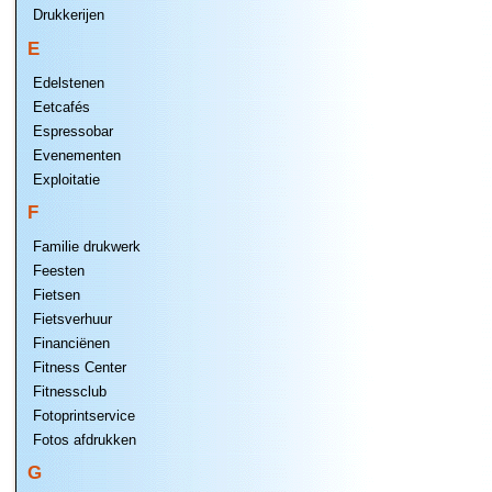
Drukkerijen
E
Edelstenen
Eetcafés
Espressobar
Evenementen
Exploitatie
F
Familie drukwerk
Feesten
Fietsen
Fietsverhuur
Financiënen
Fitness Center
Fitnessclub
Fotoprintservice
Fotos afdrukken
G