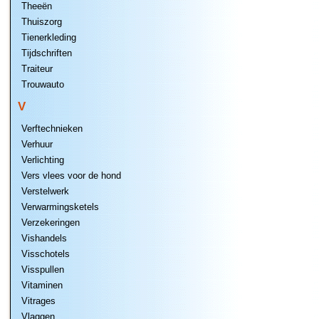
Theeën
Thuiszorg
Tienerkleding
Tijdschriften
Traiteur
Trouwauto
V
Verftechnieken
Verhuur
Verlichting
Vers vlees voor de hond
Verstelwerk
Verwarmingsketels
Verzekeringen
Vishandels
Visschotels
Visspullen
Vitaminen
Vitrages
Vlaggen