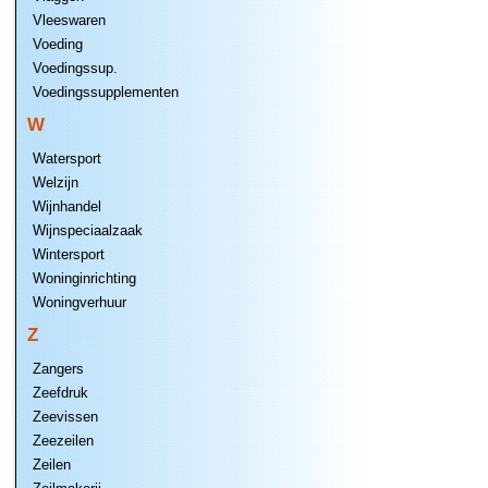
Vleeswaren
Voeding
Voedingssup.
Voedingssupplementen
W
Watersport
Welzijn
Wijnhandel
Wijnspeciaalzaak
Wintersport
Woninginrichting
Woningverhuur
Z
Zangers
Zeefdruk
Zeevissen
Zeezeilen
Zeilen