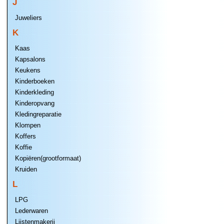
J
Juweliers
K
Kaas
Kapsalons
Keukens
Kinderboeken
Kinderkleding
Kinderopvang
Kledingreparatie
Klompen
Koffers
Koffie
Kopiëren(grootformaat)
Kruiden
L
LPG
Lederwaren
Lijstenmakerij