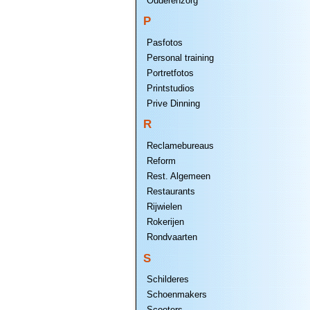
Ouderenzorg
P
Pasfotos
Personal training
Portretfotos
Printstudios
Prive Dinning
R
Reclamebureaus
Reform
Rest. Algemeen
Restaurants
Rijwielen
Rokerijen
Rondvaarten
S
Schilderes
Schoenmakers
Scooters