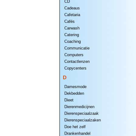
CD
Cadeaus
Cafetaria
Cafés
Carwash
Catering
Coaching
Communicatie
Computers
Contactlenzen
Copycenters
D
Damesmode
Dekbedden
Dieet
Dierenmedicijnen
Dierenspeciaalzaak
Dierenspeciaalzaken
Doe het zelf
Drankenhandel