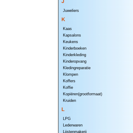
J
Juweliers
K
Kaas
Kapsalons
Keukens
Kinderboeken
Kinderkleding
Kinderopvang
Kledingreparatie
Klompen
Koffers
Koffie
Kopiëren(grootformaat)
Kruiden
L
LPG
Lederwaren
Lijstenmakerij