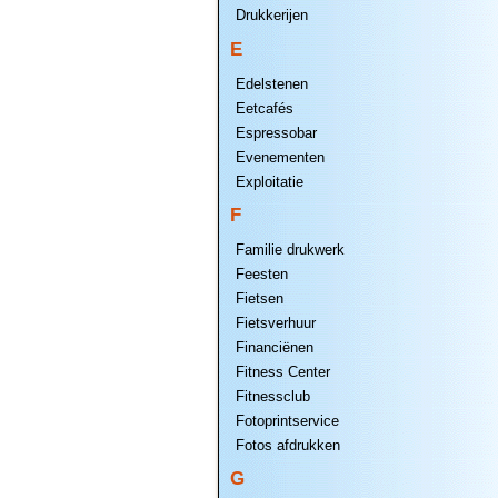
Drukkerijen
E
Edelstenen
Eetcafés
Espressobar
Evenementen
Exploitatie
F
Familie drukwerk
Feesten
Fietsen
Fietsverhuur
Financiënen
Fitness Center
Fitnessclub
Fotoprintservice
Fotos afdrukken
G