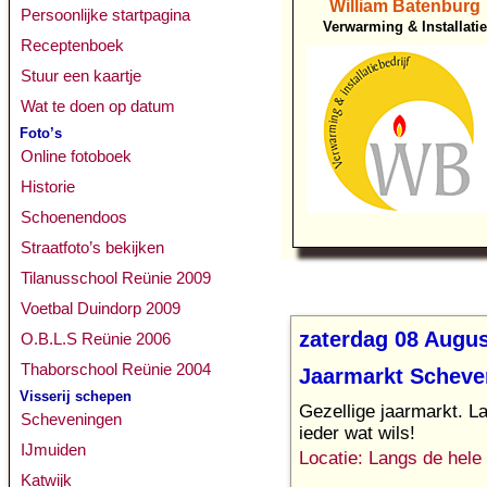
William Batenburg
Persoonlijke startpagina
Verwarming & Installatie
Receptenboek
Stuur een kaartje
Wat te doen op datum
Foto’s
Online fotoboek
Historie
Schoenendoos
Straatfoto’s bekijken
Tilanusschool Reünie 2009
Voetbal Duindorp 2009
zaterdag 08 Augu
O.B.L.S Reünie 2006
Thaborschool Reünie 2004
Jaarmarkt Scheve
Visserij schepen
Gezellige jaarmarkt. L
Scheveningen
ieder wat wils!
IJmuiden
Locatie: Langs de hele
Katwijk